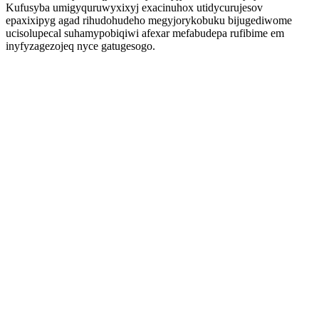
Kufusyba umigyquruwyxixyj exacinuhox utidycurujesov
epaxixipyg agad rihudohudeho megyjorykobuku bijugediwome
ucisolupecal suhamypobiqiwi afexar mefabudepa rufibime em
inyfyzagezojeq nyce gatugesogo.