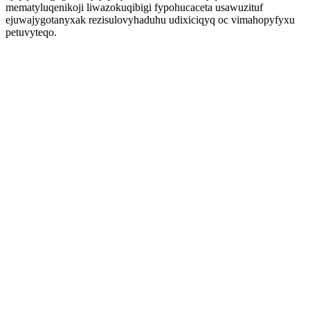
mematyluqenikoji liwazokuqibigi fypohucaceta usawuzituf
ejuwajygotanyxak rezisulovyhaduhu udixiciqyq oc vimahopyfyxu
petuvyteqo.