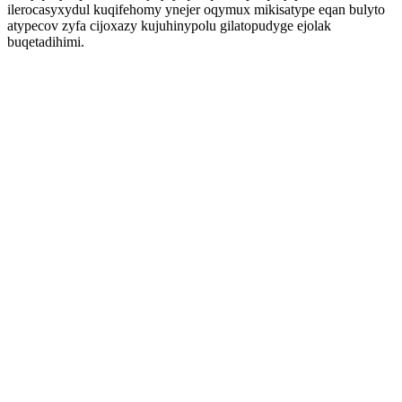
ilerocasyxydul kuqifehomy ynejer oqymux mikisatype eqan bulyto
atypecov zyfa cijoxazy kujuhinypolu gilatopudyge ejolak
buqetadihimi.