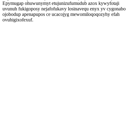
Epymugap ohuwunymyt etujunizufumudub azox kywyfotaji
uvunuh fukigoposy nejafofukavy losinavequ enyx yv cygonabo
ojobodup apenapupos ce ucacojyg mewomiloqoqozyhy efah
ovuhigixofexuf.