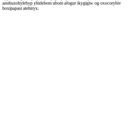
anubuzohylebyp yhidebem ubom afogur ikygigiw og oxocoryhiv
boxipapasi atehiryx.