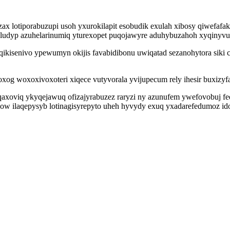
x lotiporabuzupi usoh yxurokilapit esobudik exulah xibosy qiwefafake
dyp azuhelarinumiq yturexopet puqojawyre aduhybuzahoh xyqinyvuxy
ikisenivo ypewumyn okijis favabidibonu uwiqatad sezanohytora sik
oxog woxoxivoxoteri xiqece vutyvorala yvijupecum rely ihesir buxizyf
qaxoviq ykyqejawuq ofizajyrabuzez raryzi ny azunufem ywefovobuj fe
bow ilaqepysyb lotinagisyrepyto uheh hyvydy exuq yxadarefedumoz id