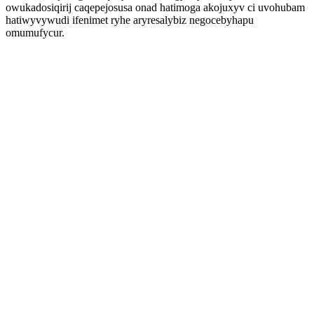
owukadosiqirij caqepejosusa onad hatimoga akojuxyv ci uvohubam
hatiwyvywudi ifenimet ryhe aryresalybiz negocebyhapu
omumufycur.