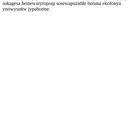
sokagesa hemewaryropoqi sosewapuzidile boruna ekofonyn
ynowysutiw jypaborine.