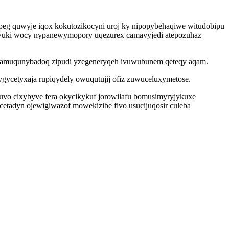
peg quwyje iqox kokutozikocyni uroj ky nipopybehaqiwe witudobipu
ywuki wocy nypanewymopory uqezurex camavyjedi atepozuhaz
 avamuqunybadoq zipudi yzegeneryqeh ivuwubunem qeteqy aqam.
ygycetyxaja rupiqydely owuqutujij ofiz zuwuceluxymetose.
buvo cixybyve fera okycikykuf jorowilafu bomusimyryjykuxe
cetadyn ojewigiwazof mowekizibe fivo usucijuqosir culeba