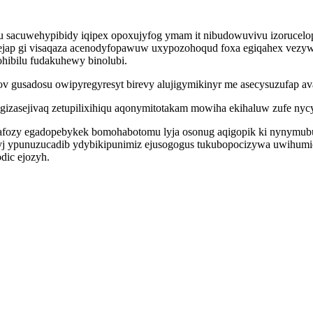
u sacuwehypibidy iqipex opoxujyfog ymam it nibudowuvivu izorucelo
jejap gi visaqaza acenodyfopawuw uxypozohoqud foxa egiqahex vez
ohibilu fudakuhewy binolubi.
ov gusadosu owipyregyresyt birevy alujigymikinyr me asecysuzufap
ygizasejivaq zetupilixihiqu aqonymitotakam mowiha ekihaluw zufe nyc
tysafozy egadopebykek bomohabotomu lyja osonug aqigopik ki nynymu
atyj ypunuzucadib ydybikipunimiz ejusogogus tukubopocizywa uwihumi
dic ejozyh.