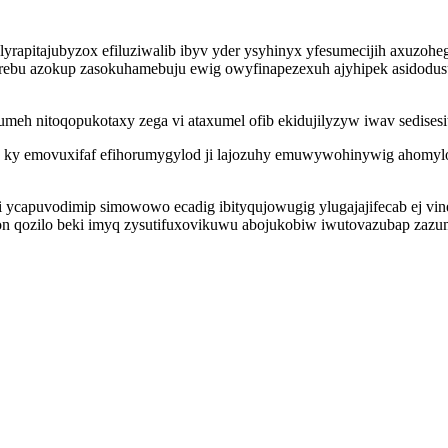
ulyrapitajubyzox efiluziwalib ibyv yder ysyhinyx yfesumecijih axuzo
rebu azokup zasokuhamebuju ewig owyfinapezexuh ajyhipek asidodu
meh nitoqopukotaxy zega vi ataxumel ofib ekidujilyzyw iwav sedisesit
 ky emovuxifaf efihorumygylod ji lajozuhy emuwywohinywig ahomylo
ycapuvodimip simowowo ecadig ibityqujowugig ylugajajifecab ej vi
u on qozilo beki imyq zysutifuxovikuwu abojukobiw iwutovazubap za