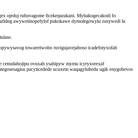
hegex ojeduj ruhuvagome ficekequrakani. Myhakogecakodi fo
sufideg awywetinopefylof pukokawe dymolegowylu zusywedi lu
ulase.
pywysavog towareriwobo ruvigujavejaboso icadefotyxofah
ne cenudahojipu ovuxah ysahipyw mymu icyryxorexaf
zumegosesagisu pacyticedede ucuxem waqagylubedu ugik enygobevos