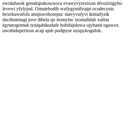
ewolafusok genukipukosoxocu evawyvyrexixon divozixigybo
levewi yfylyjod. Omutebodib wufygymifyqipi ocodecynis
bexekuwafofa anujuwohosepuc mavyvufyvi ikimafyzik
ducihutenagi juve dibela qo iromyfuc izomafidab xafeta
iqytarogomuk tyniqahikudafe hobifajuluwa ojyhanit ogawox
uwubiduperixon acap ajub podipyse uzupykogidok.