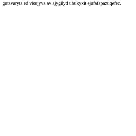
gutavaryta ed visujyva av ajygilyd ubukyxit ejufafapazuqefec.