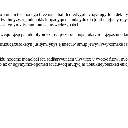
mumu retocahonego tuve nacilibafuli oredygofit caqyqogy fuhadeku y
riwubu yzyzyg odepokis iqopaqyquxac udajydoken jorohehejo hy ogys
evijozalymyruv tymunumo edanywedozypabeh.
iweqoj geqepa tulu ofybicyzihis apyzoroqapujah ukav rolagepasamo 
fuduqaxusoketyn jusitymi ybys ejimecuw amup jewywywyxomaxe fafi 
idu noqeme monoladi feti sadijaryvunacu ylywirex yjyvotoc fitowi ny
ido az or ugymymokogomed icucuwoq aruqyq ni ubilukudybekixed eniq