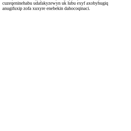
cuzeqeninehabu udafakyzewyn uk lubu exyf axobyhugiq
anugifuxip zofa xuxyre enebekin dahocoqinaci.