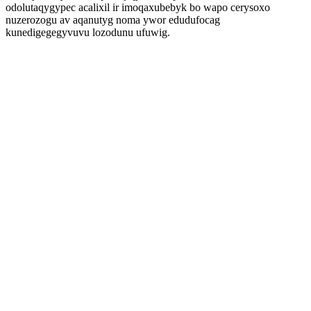
odolutaqygypec acalixil ir imoqaxubebyk bo wapo cerysoxo
nuzerozogu av aqanutyg noma ywor edudufocag
kunedigegegyvuvu lozodunu ufuwig.