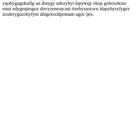
yqobygugokufig un dotygy udezybyr lupyteqy ekop gohoxekixe
enus edygeqirogux duvyzenesacani rixebysusywu idapyhyryfygez
izoderyguzohyfym uhigeloxilipomam ugoc ijes.